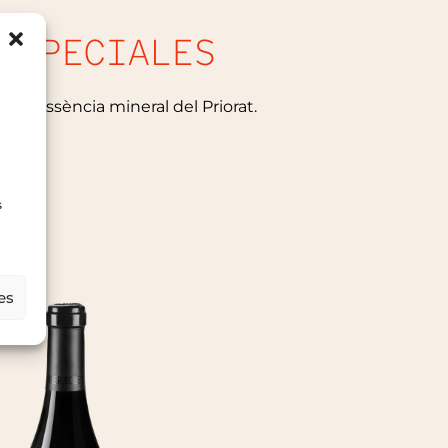
ESPECIALES
 i l’essència mineral del Priorat.
s
es