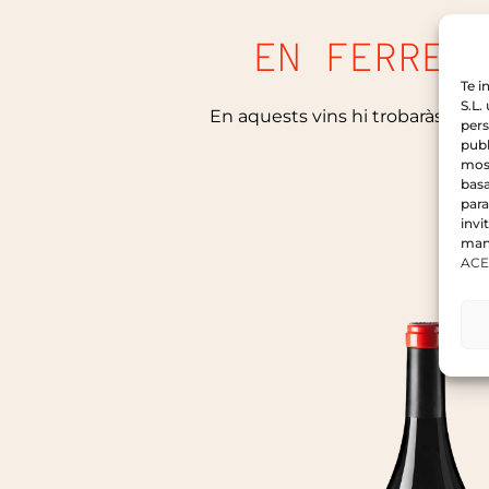
EN FERRER
Te 
S.L.
En aquests vins hi trobaràs un pr
pers
publ
most
basa
para
invi
mani
ACE