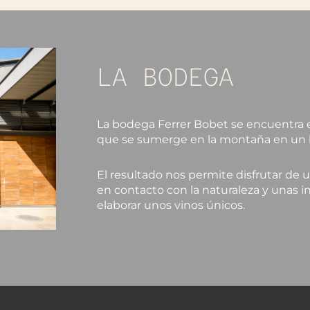
LA BODEGA
La bodega Ferrer Bobet se encuentra 
que se sumerge en la montaña en un bo
El resultado nos permite disfrutar de u
en contacto con la naturaleza y unas i
elaborar unos vinos únicos.