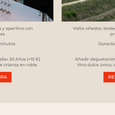
s y aperitivo con
Visita viñedos, bode
les
pr
 minutos
Duració
lla» 20 Años (+15 €)
Añadir degustación 
e crianza en roble.
Vino dulce único, 
ORA
RE