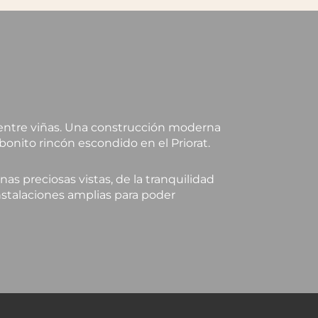
entre viñas. Una construcción moderna
nito rincón escondido en el Priorat.
nas preciosas vistas, de la tranquilidad
nstalaciones amplias para poder