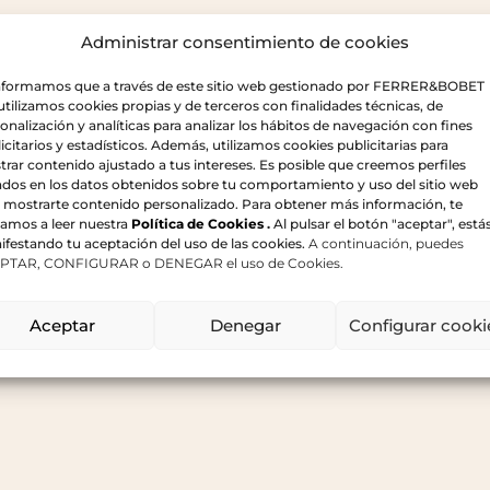
 BOBET CREAMOS VINOS 
Administrar consentimiento de cookies
informamos que a través de este sitio web gestionado por FERRER&BOBET
 utilizamos cookies propias y de terceros con finalidades técnicas, de
ofund respecte per les terres, elegància, frescor, harmonia
onalización y analíticas para analizar los hábitos de navegación con fines
icitarios y estadísticos. Además, utilizamos cookies publicitarias para
rar contenido ajustado a tus intereses. Es posible que creemos perfiles
dos en los datos obtenidos sobre tu comportamiento y uso del sitio web
DESCUBRE MÁS
 mostrarte contenido personalizado. Para obtener más información, te
tamos a leer nuestra
Política de Cookies
.
Al pulsar el botón "aceptar", está
festando tu aceptación del uso de las cookies.
A continuación, puedes
PTAR, CONFIGURAR o DENEGAR el uso de Cookies.
Aceptar
Denegar
Configurar cooki