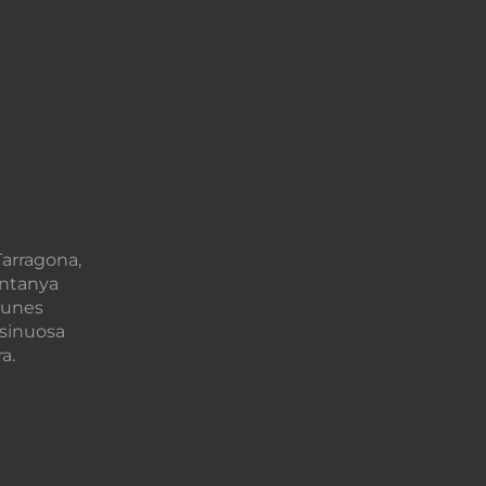
Tarragona,
untanya
 unes
i sinuosa
a.