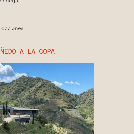
a bodega.
s opciones:
IÑEDO A LA COPA