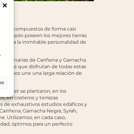
uelos compuestos de forma casi
lla, que solo poseen los mejores tierras
 vital a la inimitable personalidad de
s
 centenarias de Cariñena y Garnacha
egiadas que disfrutan de todas estas
cuales nos une una larga relación de
es
er Bobet se plantaron, en los
5, en costeros y terrazas
de exhaustivos estudios edáficos y
 Cariñena, Garnacha Negra, Syrah,
. Utilizamos, en cada caso,
vidad, óptimos para un perfecto