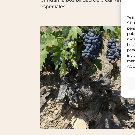
especiales.
Te 
S.L.
pers
publ
most
basa
para
invi
mani
ACE