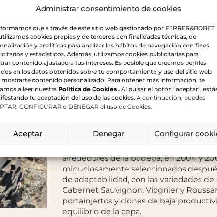
Administrar consentimiento de cookies
informamos que a través de este sitio web gestionado por FERRER&BOBET
 utilizamos cookies propias y de terceros con finalidades técnicas, de
onalización y analíticas para analizar los hábitos de navegación con fines
A todo esto tenemos que añadir unos s
icitarios y estadísticos. Además, utilizamos cookies publicitarias para
exclusiva de pizarra, la proverbial licore
rar contenido ajustado a tus intereses. Es posible que creemos perfiles
del Priorato, y que contribuyen de forma
dos en los datos obtenidos sobre tu comportamiento y uso del sitio web
los vinos.
 mostrarte contenido personalizado. Para obtener más información, te
tamos a leer nuestra
Política de Cookies
.
Al pulsar el botón "aceptar", está
Hasta el día de hoy hemos usado cepas
festando tu aceptación del uso de las cookies.
A continuación, puedes
PTAR, CONFIGURAR o DENEGAR el uso de Cookies.
Negra, procedentes de unas viñas privil
cualidades, con los propietarios de las 
amistad, afecto y respeto.
Aceptar
Denegar
Configurar cooki
Paralelamente, las viñas propias de Ferr
alrededores de la bodega, en 2004 y 200
minuciosamente seleccionados después 
de adaptabilidad, con las variedades de
Cabernet Sauvignon, Viognier y Roussane
portainjertos y clones de baja producti
equilibrio de la cepa.