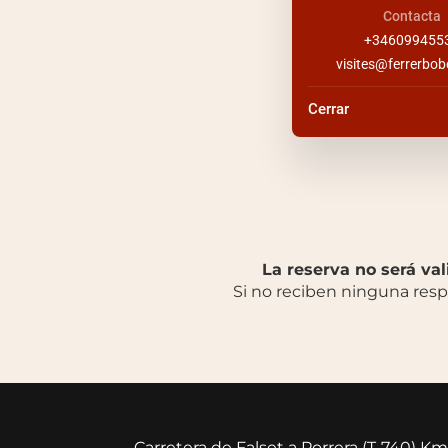
Contacta
+346099455
visites@ferrerbo
Cerrar
La reserva no será va
Si no reciben ninguna res
Carretera de Falset a Porrera (T-740) K