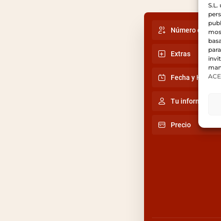
S.L.
pers
publ
Número de per
most
basa
para
Extras
invi
mani
ACE
Fecha y Hora
Tu información
Precio