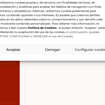
 utilizamos cookies propias y de terceros con finalidades técnicas, de
onalización y analíticas para analizar los hábitos de navegación con fines
icitarios y estadísticos. Además, utilizamos cookies publicitarias para
Número de personas
sonas
rar contenido ajustado a tus intereses. Es posible que creemos perfiles
dos en los datos obtenidos sobre tu comportamiento y uso del sitio web
 mostrarte contenido personalizado. Para obtener más información, te
tamos a leer nuestra
Política de Cookies
.
Al pulsar el botón "aceptar", está
Total de personas
festando tu aceptación del uso de las cookies.
A continuación, puedes
PTAR, CONFIGURAR o DENEGAR el uso de Cookies.
El número total de personas para la reserva
Aceptar
Denegar
Configurar cooki