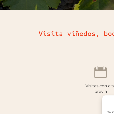
Visita viñedos, bo

Visitas con cit
previa
Te 