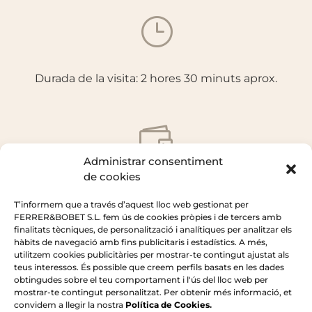
}
Durada de la visita: 2 hores 30 minuts aprox.

Administrar consentiment
de cookies
Preu per persona: 50€
T’informem que a través d’aquest lloc web gestionat per
FERRER&BOBET S.L. fem ús de cookies pròpies i de tercers amb
finalitats tècniques, de personalització i analítiques per analitzar els

hàbits de navegació amb fins publicitaris i estadístics. A més,
Número de persones
utilitzem cookies publicitàries per mostrar-te contingut ajustat als
teus interessos. És possible que creem perfils basats en les dades
obtingudes sobre el teu comportament i l'ús del lloc web per
mostrar-te contingut personalitzat. Per obtenir més informació, et
Cata de 3 vins i aperitiu amb productes
convidem a llegir la nostra
Política de Cookies
.
Total de persones