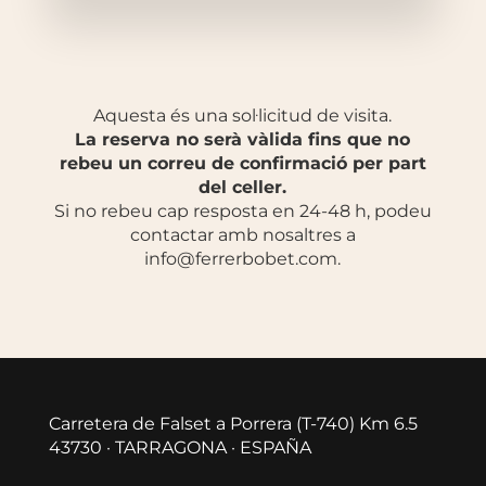
Aquesta és una sol·licitud de visita.
La reserva no serà vàlida fins que no
rebeu un correu de confirmació per part
del celler.
Si no rebeu cap resposta en 24-48 h, podeu
contactar amb nosaltres a
info@ferrerbobet.com.
Carretera de Falset a Porrera (T-740) Km 6.5
43730 · TARRAGONA · ESPAÑA