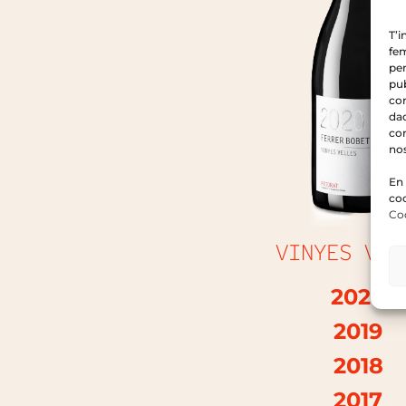
T’
fem
per
pub
con
dad
con
no
En 
co
Co
VINYES VEL
2020
2019
2018
2017