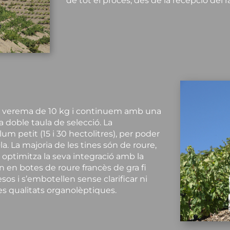
de tot el procés, des de la recepció del 
e verema de 10 kg i continuem amb una
na doble taula de selecció. La
um petit (15 i 30 hectolitres), per poder
. La majoria de les tines són de roure,
 i optimitza la seva integració amb la
n en botes de roure francès de gra fi
s i s’embotellen sense clarificar ni
eves qualitats organolèptiques.