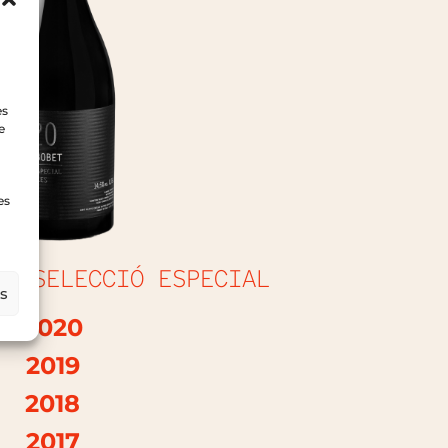
es
e
es
ES SELECCIÓ ESPECIAL
es
2020
2019
2018
2017