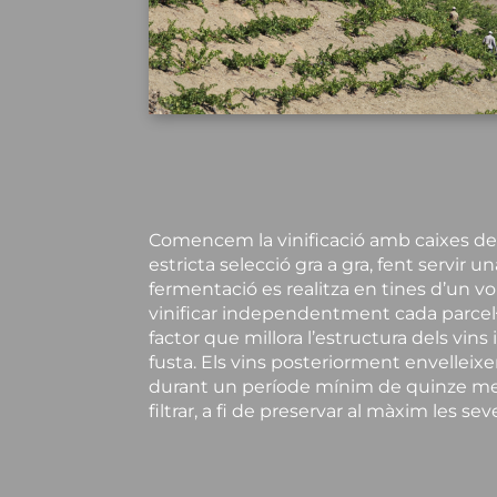
Comencem la vinificació amb caixes d
estricta selecció gra a gra, fent servir u
fermentació es realitza en tines d’un vol
vinificar independentment cada parcel·la
factor que millora l’estructura dels vins
fusta. Els vins posteriorment envelleixe
durant un període mínim de quinze meso
filtrar, a fi de preservar al màxim les s