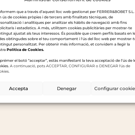
informem que a través d’aquest lloc web gestionat per FERRER&BOBET S.L.
 ús de cookies pròpies i de tercers amb finalitats tècniques, de
sonalització i analítiques per analitzar els hàbits de navegació amb fins
licitaris i estadístics. A més, utilitzem cookies publicitàries per mostrar-te
tingut ajustat als teus interessos. És possible que creem perfils basats en l
es obtingudes sobre el teu comportament i l'ús del lloc web per mostrar-t
tingut personalitzat. Per obtenir més informació, et convidem a llegir la
stra
Política de Cookies
.
prémer el botó “acceptar”, estàs manifestant la teva acceptació de l’ús de l
okies.
A continuació, pots ACCEPTAR, CONFIGURAR o DENEGAR l'ús de
okies.
LES
VINYES VELL
Accepta
Denegar
Configurar cooki