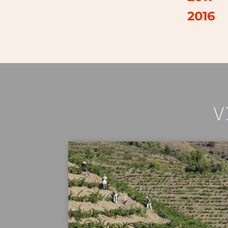
2016
V